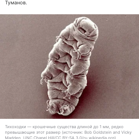
Туманов.
Тихоходки — крошечные существа длиной до 1 мм, редко
превышающие этот размер
источник:
Bob Goldstein and Vicky
Madden, UNC Chapel Hill/CC BY-SA 3.0/ru.wikipedia.org