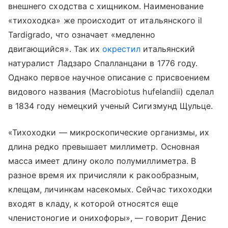
внешнего сходства с хищником. Наименование
«тихоходка» же происходит от итальянского il
Tardigrado, что означает «медленно
двигающийся». Так их
окрестил
итальянский
натуралист Ладзаро Спалланцани в 1776 году.
Однако первое научное описание с присвоением
видового названия (Macrobiotus hufelandii) сделал
в 1834 году немецкий ученый Сигизмунд Щульце.
«Тихоходки — микроскопические организмы, их
длина редко превышает миллиметр. Основная
масса имеет длину около полумиллиметра. В
разное время их причисляли к ракообразным,
клещам, личинкам насекомых. Сейчас тихоходки
входят в кладу, к которой относятся еще
членистоногие и онихофоры», — говорит Денис