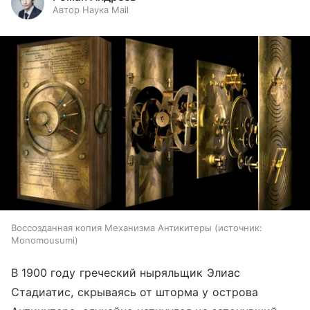
Автор Наука Mail
Воссозданная копия Механизма Антикитеры
источник:
Monomousumi
В 1900 году греческий ныряльщик Элиас
Стадиатис, скрываясь от шторма у острова