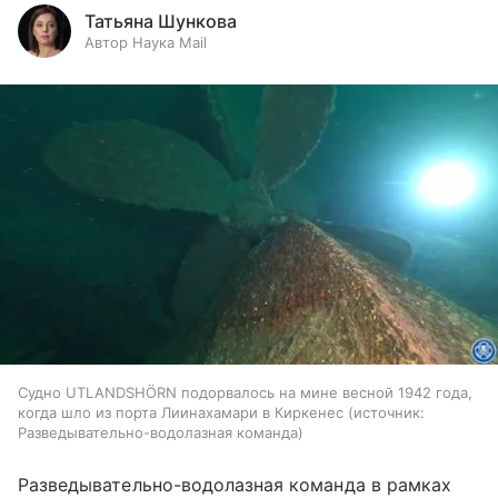
Татьяна Шункова
Автор Наука Mail
Судно UTLANDSHÖRN подорвалось на мине весной 1942 года,
когда шло из порта Лиинахамари в Киркенес
источник:
Разведывательно-водолазная команда
Разведывательно-водолазная команда в рамках