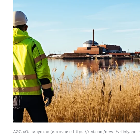
АЭС «Олкилуото»
источник:
https://rtvi.com/news/v-finlyandii