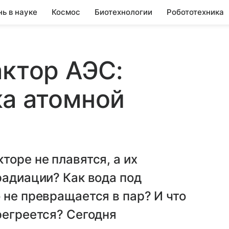
нь в науке
Космос
Биотехнологии
Робототехника
актор АЭС:
ка атомной
торе не плавятся, а их
радиации? Как вода под
 не превращается в пар? И что
регреется? Сегодня