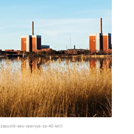
-zapustili-aes-vpervye-za-40-let/