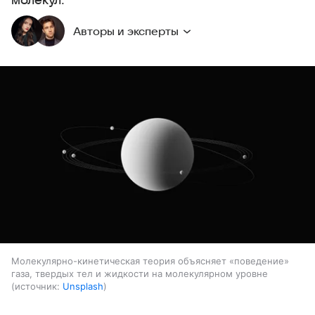
молекул.
Авторы и эксперты
Молекулярно-кинетическая теория объясняет «поведение»
газа, твердых тел и жидкости на молекулярном уровне
источник:
Unsplash