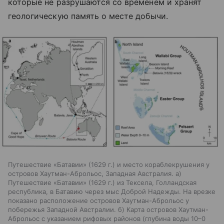
которые не разрушаются со временем и хранят
геологическую память о месте добычи.
Путешествие «Батавии» (1629 г.) и место кораблекрушения у
островов Хаутман-Аброльос, Западная Австралия. а)
Путешествие «Батавии» (1629 г.) из Тексела, Голландская
республика, в Батавию через мыс Доброй Надежды. На врезке
показано расположение островов Хаутман-Аброльос у
побережья Западной Австралии. б) Карта островов Хаутман-
Аброльос с указанием рифовых районов (глубина воды 10–0