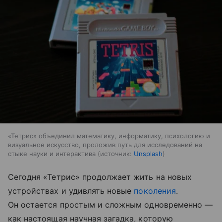
«Тетрис» объединил математику, информатику, психологию и
визуальное искусство, проложив путь для исследований на
стыке науки и интерактива
источник:
Unsplash
Сегодня «Тетрис» продолжает жить на новых
устройствах и удивлять новые
поколения
.
Он остается простым и сложным одновременно —
как настоящая научная загадка, которую