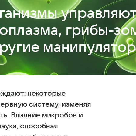
ганизмы управляю
соплазма, грибы-з
ругие манипулято
рждают: некоторые
нервную систему, изменяя
ть. Влияние микробов и
наука, способная