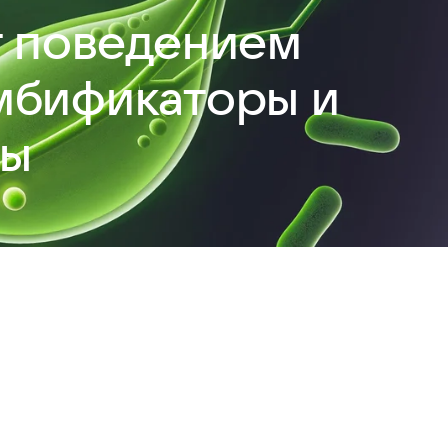
т поведением
омбификаторы и
ры