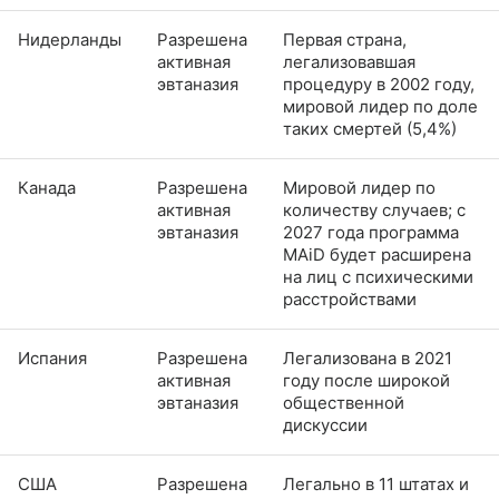
Нидерланды
Разрешена
Первая страна,
активная
легализовавшая
эвтаназия
процедуру в 2002 году,
мировой лидер по доле
таких смертей (5,4%)
Канада
Разрешена
Мировой лидер по
активная
количеству случаев; с
эвтаназия
2027 года программа
MAiD будет расширена
на лиц с психическими
расстройствами
Испания
Разрешена
Легализована в 2021
активная
году после широкой
эвтаназия
общественной
дискуссии
США
Разрешена
Легально в 11 штатах и