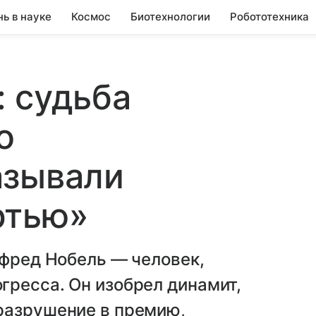
нь в науке
Космос
Биотехнологии
Робототехника
 судьба
о
азывали
ртью»
ьфред Нобель — человек,
гресса. Он изобрел динамит,
разрушение в премию,