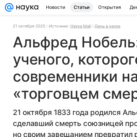
Новости
Статьи
Открытия
Де
21 октября 2025
Источник:
Наука Mail
День в науке
Альфред Нобель:
ученого, которог
современники н
«торговцем сме
21 октября 1833 года родился Ал
сделавший смерть союзницей про
но своим завещанием превратил 