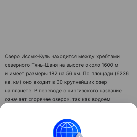
Озеро Иссык-Куль находится между хребтами
северного Тянь-Шаня на высоте около 1600 м
и имеет размеры 182 на 56 км. По площади (6236
кв. км) оно входит в 30 крупнейших озер
на планете. В переводе с киргизского название
означает «горячее озеро», так как водоем
не замерзает зимой.
Ранее Наука Mail
рассказывала
, что ученые ищут
причины обмеления озера Иссык-Куль.