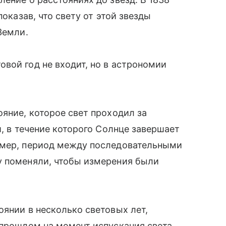
показав, что свету от этой звезды
 Земли.
вой год не входит, но в астрономии
ояние, которое свет проходил за
и, в течение которого Солнце завершает
имер, период между последовательными
у поменяли, чтобы измерения были
оянии в несколько световых лет,
 прошлом на момент испускания света.