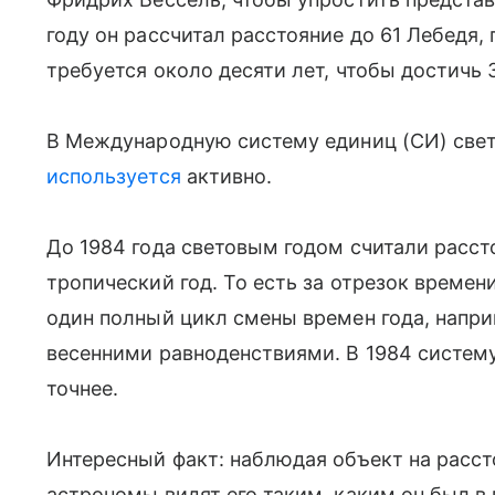
году он рассчитал расстояние до 61 Лебедя, 
требуется около десяти лет, чтобы достичь
В Международную систему единиц (СИ) свето
используется
активно.
До 1984 года световым годом считали расст
тропический год. То есть за отрезок времен
один полный цикл смены времен года, напр
весенними равноденствиями. В 1984 систем
точнее.
Интересный факт: наблюдая объект на расст
астрономы видят его таким, каким он был в