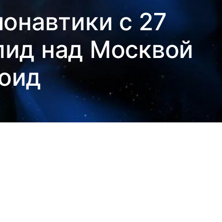
онавтики с 27
олид над Москвой
роид