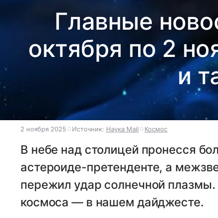
Главные ново
октября по 2 но
и т
2 ноября 2025
Источник:
Наука Mail
Космос
В небе над столицей пронесся бо
астероиде-претенденте, а межзв
пережил удар солнечной плазмы. 
космоса — в нашем дайджесте.