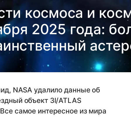
сти космоса и косм
ября 2025 года: б
аинственный асте
лид, NASA удалило данные об
ездный объект 3I/ATLAS
Все самое интересное из мира