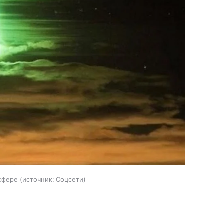
сфере
источник:
Соцсети