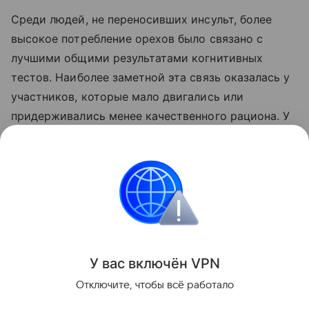
Среди людей, не переносивших инсульт, более
высокое потребление орехов было связано с
лучшими общими результатами когнитивных
тестов. Наиболее заметной эта связь оказалась у
участников, которые мало двигались или
придерживались менее качественного рациона. У
физически активных людей употребление орехов
также связывали с большим общим объемом
мозга.
Питание
Поделиться
У вас включ
ён
V
P
N
Отключите, чтобы всё работало