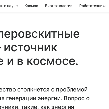
нь в науке
Космос
Биотехнологии
Робототехника
 перовскитные
 источник
 и в космосе.
а
ество столкнется с проблемой
я генерации энергии. Вопрос о
чники, такие, как энергия