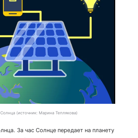
 Солнца
источник:
Марина Теплякова
лнца. За час Солнце передает на планету