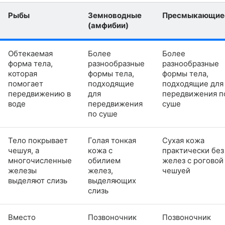
Рыбы
Земноводные
Пресмыкающие
(амфибии)
Обтекаемая
Более
Более
форма тела,
разнообразные
разнообразные
которая
формы тела,
формы тела,
помогает
подходящие
подходящие для
передвижению в
для
передвижения п
воде
передвижения
суше
по суше
Тело покрывает
Голая тонкая
Сухая кожа
чешуя, а
кожа с
практически без
многочисленные
обилием
желез с роговой
железы
желез,
чешуей
выделяют слизь
выделяющих
слизь
Вместо
Позвоночник
Позвоночник