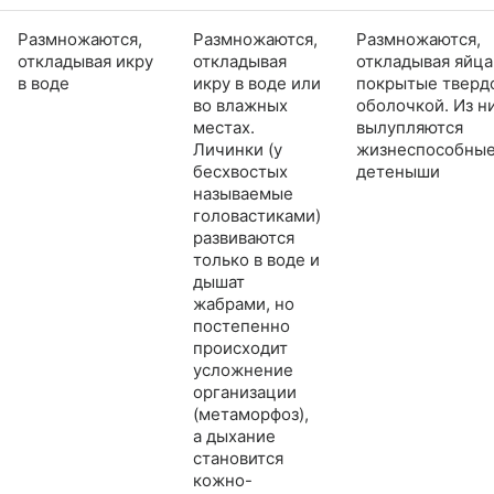
Размножаются,
Размножаются,
Размножаются,
откладывая икру
откладывая
откладывая яйца
в воде
икру в воде или
покрытые тверд
во влажных
оболочкой. Из н
местах.
вылупляются
Личинки (у
жизнеспособны
бесхвостых
детеныши
называемые
головастиками)
развиваются
только в воде и
дышат
жабрами, но
постепенно
происходит
усложнение
организации
(метаморфоз),
а дыхание
становится
кожно-