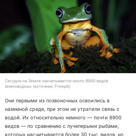
Сегодня на Земле насчитывается около 8900 видов
земноводных
источник:
Freepik
Они первыми из позвоночных освоились в
наземной среде, при этом не утратили связь с
водой. Их относительно немного ― почти 8900
видов ― по сравнению с лучеперыми рыбами,
которых насчитывается более 30 тыс. видов, но