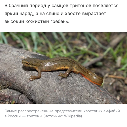
В брачный период у самцов тритонов появляется
яркий наряд, а на спине и хвосте вырастает
высокий кожистый гребень.
Самые распространенные представители хвостатых амфибий
в России — тритоны
источник:
Wikipedia