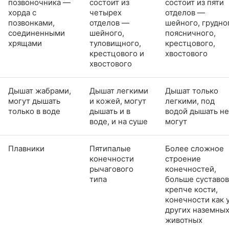
позвоночника —
состоит из
состоит из пяти
хорда с
четырех
отделов —
позвонками,
отделов —
шейного, грудно
соединенными
шейного,
поясничного,
хрящами
туловищного,
крестцового,
крестцового и
хвостового
хвостового
Дышат жабрами,
Дышат легкими
Дышат только
могут дышать
и кожей, могут
легкими, под
только в воде
дышать и в
водой дышать не
воде, и на суше
могут
Плавники
Пятипалые
Более сложное
конечности
строение
рычагового
конечностей,
типа
больше суставов
крепче кости,
конечности как 
других наземны
животных