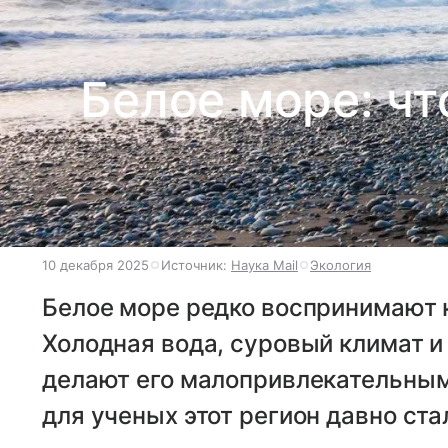
Белое море: ч
10 декабря 2025
Источник:
Наука Mail
Экология
Белое море редко воспринимают к
Холодная вода, суровый климат и
делают его малопривлекательным
для ученых этот регион давно ст