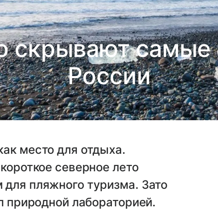
то скрывают самые
России
ак место для отдыха.
 короткое северное лето
 для пляжного туризма. Зато
ал природной лабораторией.