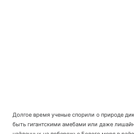
Долгое время ученые спорили о природе дик
быть гигантскими амебами или даже лишайн
найденных на побережье Белого моря в рай