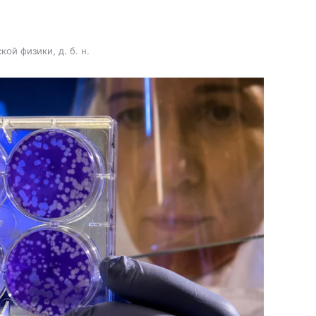
й физики, д. б. н.