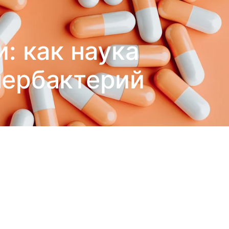
: как наука
пербактерий