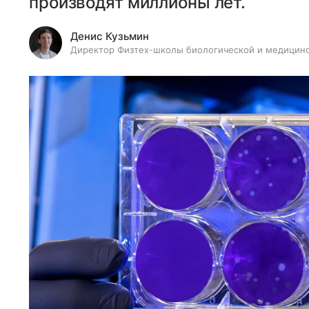
производят миллионы лет.
Денис Кузьмин
Директор Физтех-школы биологической и медицинско