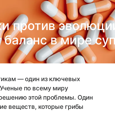
и против эволюции
 баланс в мире су
тикам — один из ключевых
Ученые по всему миру
решению этой проблемы. Один
ие веществ, которые грибы