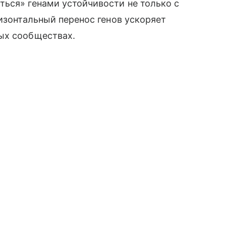
ься» генами устойчивости не только с
ризонтальный перенос генов ускоряет
ых сообществах.