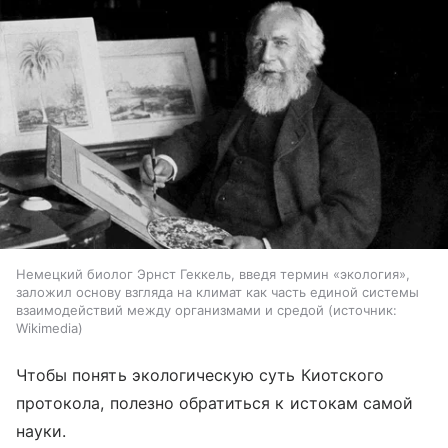
Немецкий биолог Эрнст Геккель, введя термин «экология»,
заложил основу взгляда на климат как часть единой системы
взаимодействий между организмами и средой
источник:
Wikimedia
Чтобы понять экологическую суть Киотского
протокола, полезно обратиться к истокам самой
науки.