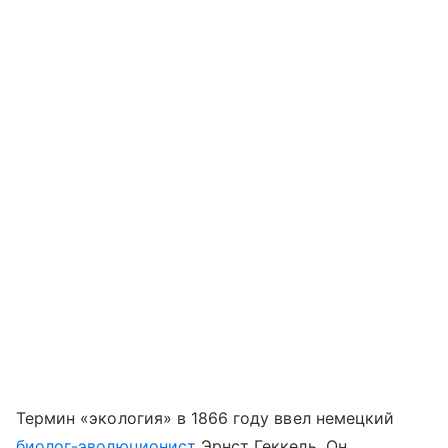
Термин «экология» в 1866 году ввел немецкий
биолог-эволюционист
Эрнст Геккель. Он