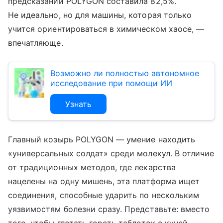
предсказаний POLYGON составила 82,5%.
Не идеально, но для машины, которая только
учится ориентироваться в химическом хаосе, —
впечатляюще.
Возможно ли полностью автономное
исследование при помощи ИИ
Узнать
Главный козырь POLYGON — умение находить
«универсальных солдат» среди молекул. В отличие
от традиционных методов, где лекарства
нацелены на одну мишень, эта платформа ищет
соединения, способные ударить по нескольким
уязвимостям болезни сразу. Представьте: вместо
того, чтобы глотать горсть таблеток с кучей