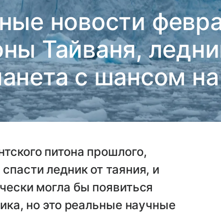
ные новости февра
оны Тайваня, ледни
ланета с шансом на
нтского питона прошлого,
спасти ледник от таяния, и
ически могла бы появиться
тика, но это реальные научные