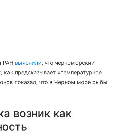
й РАН
выяснили
, что черноморский
х, как предсказывает «температурное
ионов показал, что в Черном море рыбы
ка возник как
ность