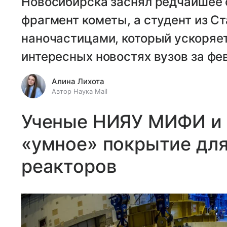
Новосибирска заснял редчайшее
фрагмент кометы, а студент из С
наночастицами, который ускоряе
интересных новостях вузов за ф
Алина Лихота
Автор Наука Mail
Ученые НИЯУ МИФИ и 
«умное» покрытие дл
реакторов