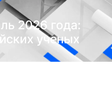
ль 2026 года:
йских ученых