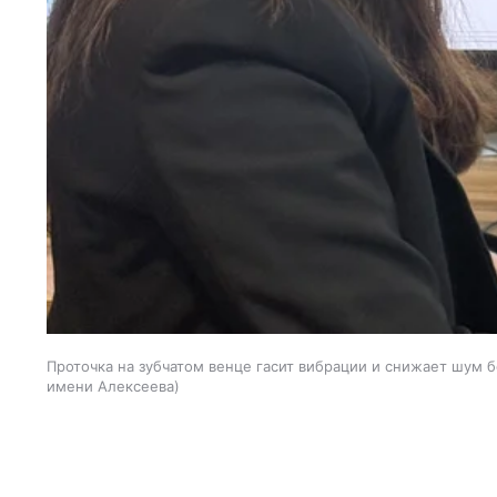
Проточка на зубчатом венце гасит вибрации и снижает шум 
имени Алексеева