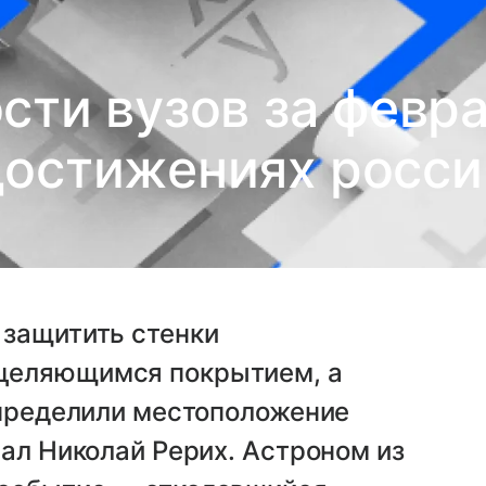
сти вузов за февра
достижениях росси
 защитить стенки
целяющимся покрытием, а
определили местоположение
пал Николай Рерих. Астроном из