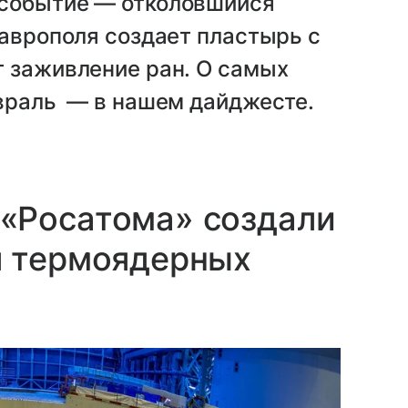
 событие — отколовшийся
таврополя создает пластырь с
т заживление ран. О самых
евраль — в нашем дайджесте.
«Росатома» создали
я термоядерных