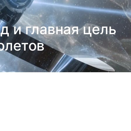
д и главная цель
олетов