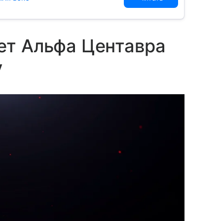
ет Альфа Центавра
у