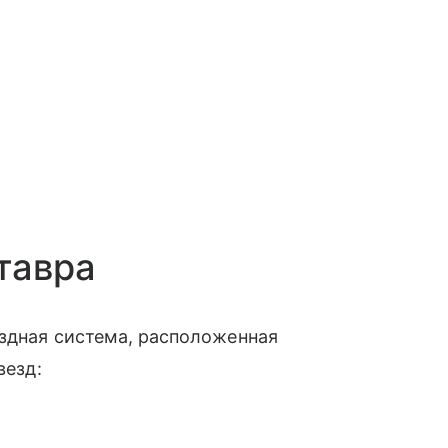
тавра
ездная система, расположенная
везд: