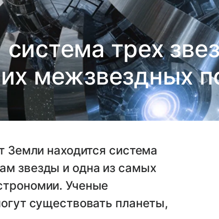
 система трех звез
их межзвездных п
от Земли находится система
ам звезды и одна из самых
строномии. Ученые
могут существовать планеты,