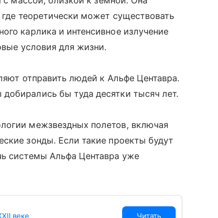
а с массой, близкой к земной. Она
, где теоретически может существовать
ого карлика и интенсивное излучение
овые условия для жизни.
оляют отправить людей к Альфе Центавра.
добирались бы туда десятки тысяч лет.
ологии межзвездных полетов, включая
ские зонды. Если такие проекты будут
чь системы Альфа Центавра уже
XII веке
Читать