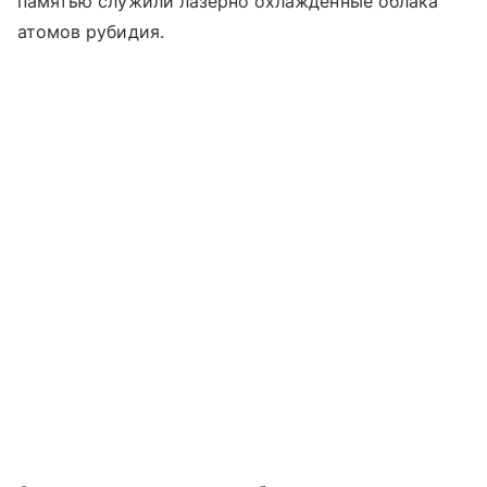
памятью служили лазерно охлажденные облака
атомов рубидия.