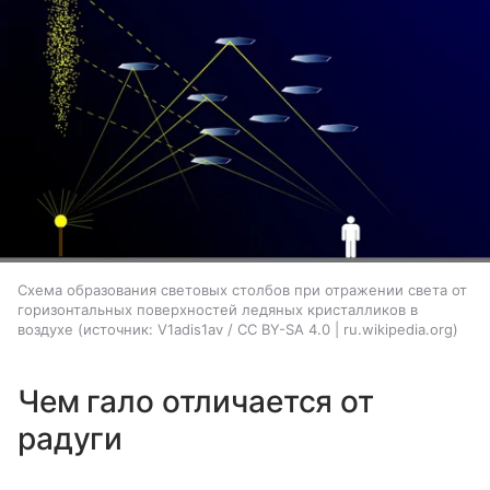
Схема образования световых столбов при отражении света от
горизонтальных поверхностей ледяных кристалликов в
воздухе
источник:
V1adis1av / CC BY-SA 4.0 | ru.wikipedia.org
Чем гало отличается от
радуги