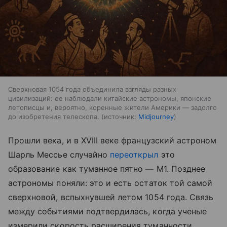
Сверхновая 1054 года объединила взгляды разных
цивилизаций: ее наблюдали китайские астрономы, японские
летописцы и, вероятно, коренные жители Америки — задолго
до изобретения телескопа.
источник:
Midjourney
Прошли века, и в XVIII веке французский астроном
Шарль Мессье случайно
переоткрыл
это
образование как туманное пятно — M1. Позднее
астрономы поняли: это и есть остаток той самой
сверхновой, вспыхнувшей летом 1054 года. Связь
между событиями подтвердилась, когда ученые
измерили скорость расширения туманности