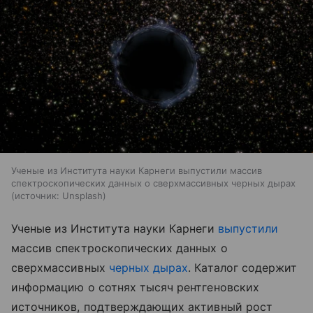
Ученые из Института науки Карнеги выпустили массив
спектроскопических данных о сверхмассивных черных дырах
источник:
Unsplash
Ученые из Института науки Карнеги
выпустили
массив спектроскопических данных о
сверхмассивных
черных дырах
. Каталог содержит
информацию о сотнях тысяч рентгеновских
источников, подтверждающих активный рост