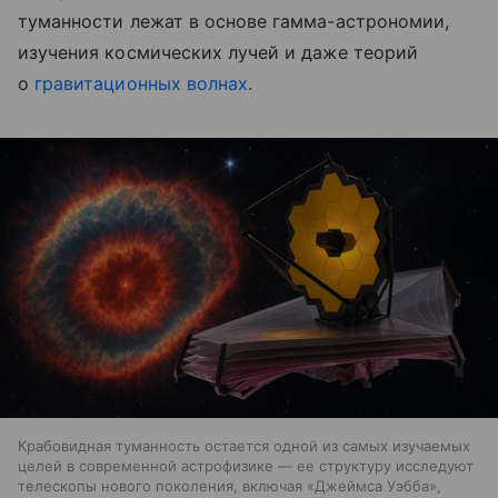
туманности лежат в основе гамма-астрономии,
изучения космических лучей и даже теорий
о
гравитационных волнах
.
Крабовидная туманность остается одной из самых изучаемых
целей в современной астрофизике — ее структуру исследуют
телескопы нового поколения, включая «Джеймса Уэбба»,