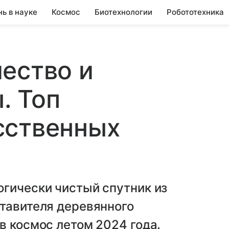
нь в науке
Космос
Биотехнологии
Робототехника
ество и
. Топ
сственных
и
гически чистый спутник из
тавителя деревянного
в космос летом 2024 года.