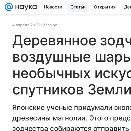
Новости
Статьи
Открытия
Де
4 апреля 2025
Космос
Деревянное зодч
воздушные шары
необычных иску
спутников Земл
Японские ученые придумали эколо
древесины магнолии. Этого предс
зодчества собираются отправить 