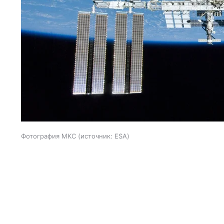
Фотография МКС
источник:
ESA