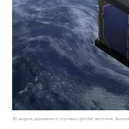
3D-модель деревянного спутника LignoSat
источник:
Busines