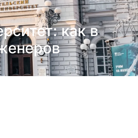
рситет: как в
женеров