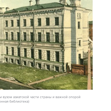
 вузом азиатской части страны и важной опорой
онная библиотека