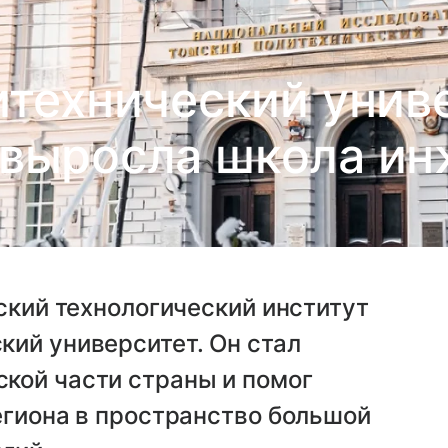
технический униве
 выросла школа ин
мский технологический институт
ий университет. Он стал
кой части страны и помог
егиона в пространство большой