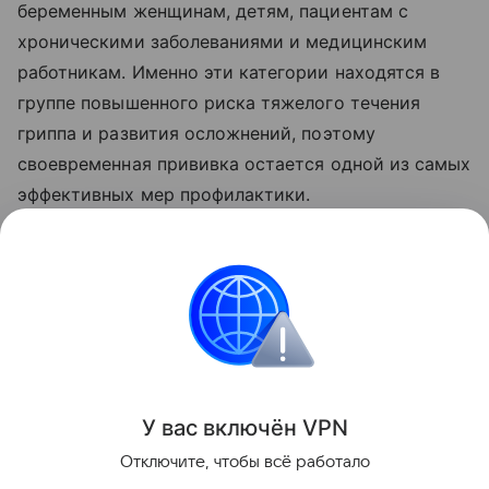
беременным женщинам, детям, пациентам с
хроническими заболеваниями и медицинским
работникам. Именно эти категории находятся в
группе повышенного риска тяжелого течения
гриппа и развития осложнений, поэтому
своевременная прививка остается одной из самых
эффективных мер профилактики.
Ранее врач-терапевт Александра Куденко
назвала
симптомы
, которые после 50 лет нельзя
игнорировать.
Медицина
Здоровье
У вас включ
ён
V
P
N
Поделиться
Отключите, чтобы всё работало