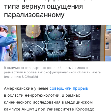
типа вернул ощущения
парализованному
В отличие от стандартных решений, новый имплант
разместили в более высокофункциональной области мозга
источник:
UCHealth
Американские ученые
совершили прорыв
в области нейротехнологий. В рамках
клинического исследования в медицинском
кампусе Аншутц при Университете Колорадо