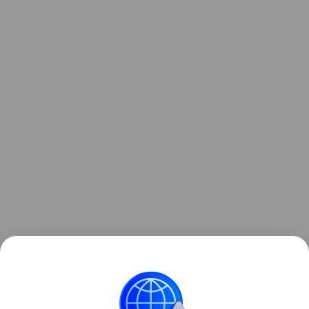
Ранее Наука Mail
рассказывала
, что в
Млечном
Пути
могут скрываться до 170 млн черных дыр.