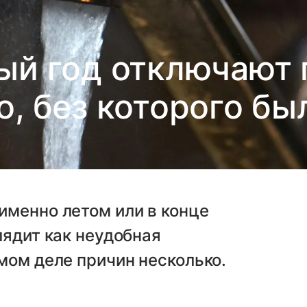
й год отключают 
о, без которого бы
именно летом или в конце
лядит как неудобная
мом деле причин несколько.