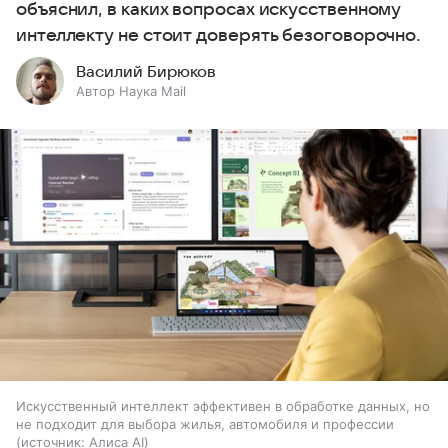
объяснил, в каких вопросах искусственному
интеллекту не стоит доверять безоговорочно.
Василий Бирюков
Автор Наука Mail
Искусственный интеллект эффективен в обработке данных, но
не подходит для выбора жилья, автомобиля и профессии
источник:
Алиса AI