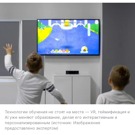
Технологии обучения не стоят на месте — VR, геймификация и
AI уже меняют образование, делая его интерактивным и
персонализированным
источник:
Изображение
предоставлено экспертом