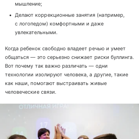
мышление;
Делают коррекционные занятия (например,
с логопедом) комфортными и даже
увлекательными.
Когда ребенок свободно владеет речью и умеет
общаться — это серьезно снижает риски буллинга.
Вот почему так важно различать — одни
технологии изолируют человека, а другие, такие
как наши, помогают выстраивать живые
человеческие связи.