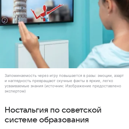
Запоминаемость через игру повышается в разы: эмоции, азарт
и наглядность превращают скучные факты в яркие, легко
усваиваемые знания
источник:
Изображение предоставлено
экспертом
Ностальгия по советской
системе образования