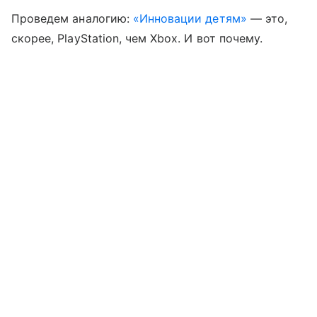
Проведем аналогию:
«Инновации детям»
— это,
скорее, PlayStation, чем Xbox. И вот почему.