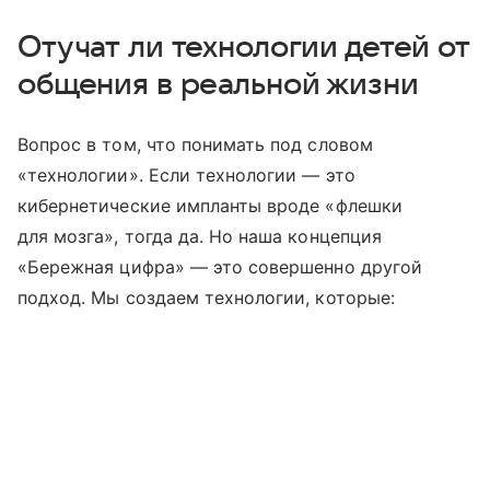
Отучат ли технологии детей от
общения в реальной жизни
Вопрос в том, что понимать под словом
«технологии». Если технологии — это
кибернетические импланты вроде «флешки
для мозга», тогда да. Но наша концепция
«Бережная цифра» — это совершенно другой
подход. Мы создаем технологии, которые: