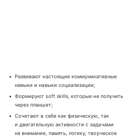
Развивают настоящие коммуникативные
навыки и навыки социализации;
Формируют soft skills, которые не получить
через планшет;
Сочетают в себе как физическую, так
и двигательную активности с задачами
на внимание, память, логику, творческое