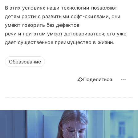
В этих условиях наши технологии позволяют
детям расти с развитыми софт-скиллами, они
умеют говорить без дефектов
речи и при этом умеют договариваться; это уже
дает существенное преимущество в жизни.
Образование
Поделиться