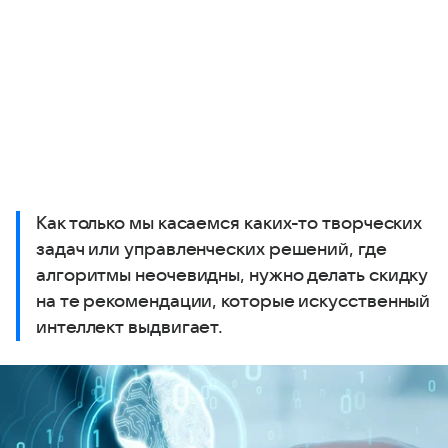
Как только мы касаемся каких-то творческих
задач или управленческих решений, где
алгоритмы неочевидны, нужно делать скидку
на те рекомендации, которые искусственный
интеллект выдвигает.