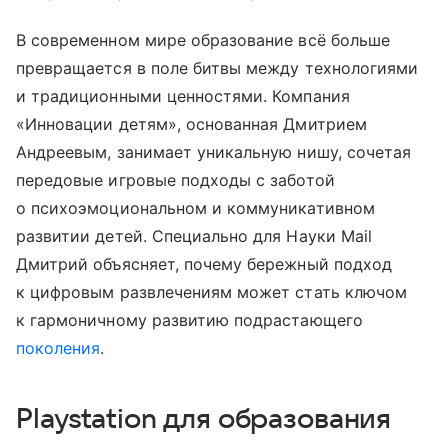
В современном мире образование всё больше
превращается в поле битвы между технологиями
и традиционными ценностями. Компания
«Инновации детям», основанная Дмитрием
Андреевым, занимает уникальную нишу, сочетая
передовые игровые подходы с заботой
о психоэмоциональном и коммуникативном
развитии детей. Специально для Науки Mail
Дмитрий объясняет, почему бережный подход
к цифровым развлечениям может стать ключом
к гармоничному развитию подрастающего
поколения
.
Playstation для образования