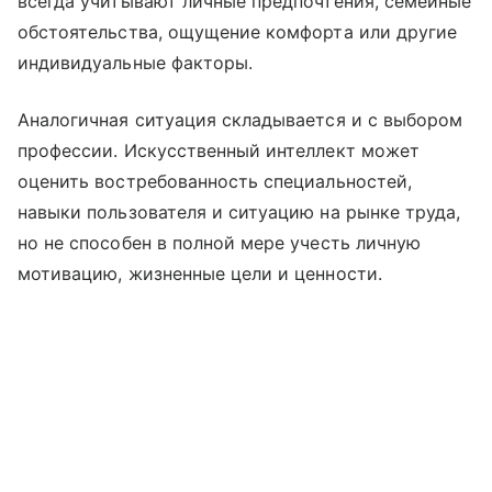
всегда учитывают личные предпочтения, семейные
обстоятельства, ощущение комфорта или другие
индивидуальные факторы.
Аналогичная ситуация складывается и с выбором
профессии. Искусственный интеллект может
оценить востребованность специальностей,
навыки пользователя и ситуацию на рынке труда,
но не способен в полной мере учесть личную
мотивацию, жизненные цели и ценности.