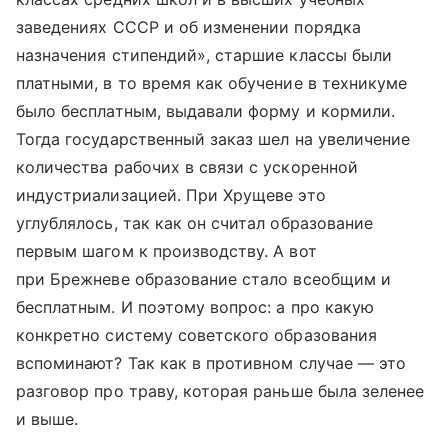
заведениях СССР и об изменении порядка
назначения стипендий», старшие классы были
платными, в то время как обучение в техникуме
было бесплатным, выдавали форму и кормили.
Тогда государственный заказ шел на увеличение
количества рабочих в связи с ускоренной
индустриализацией. При Хрущеве это
углублялось, так как он считал образование
первым шагом к производству. А вот
при Брежневе образование стало всеобщим и
бесплатным. И поэтому вопрос: а про какую
конкретно систему советского образования
вспоминают? Так как в противном случае — это
разговор про траву, которая раньше была зеленее
и выше.