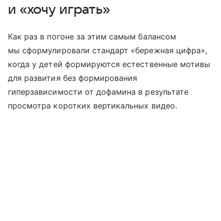
и «хочу играть»
Как раз в погоне за этим самым балансом
мы сформулировали стандарт «бережная цифра»,
когда у детей формируются естественные мотивы
для развития без формирования
гиперзависимости от дофамина в результате
просмотра коротких вертикальных видео.