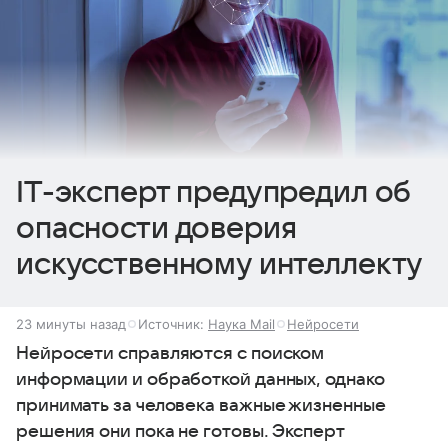
IT-эксперт предупредил об
опасности доверия
искусственному интеллекту
23 минуты назад
Источник:
Наука Mail
Нейросети
Нейросети справляются с поиском
информации и обработкой данных, однако
принимать за человека важные жизненные
решения они пока не готовы. Эксперт