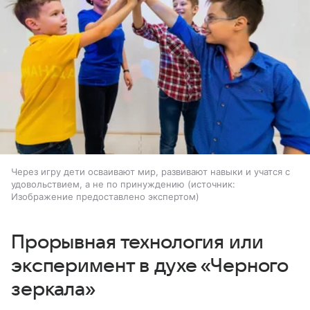
Через игру дети осваивают мир, развивают навыки и учатся с
удовольствием, а не по принуждению
источник:
Изображение предоставлено экспертом
Прорывная технология или
эксперимент в духе «Черного
зеркала»