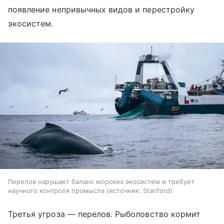
появление непривычных видов и перестройку
экосистем.
Перелов нарушает баланс морских экосистем и требует
научного контроля промысла
источник:
Stanford
Третья угроза — перелов. Рыболовство кормит