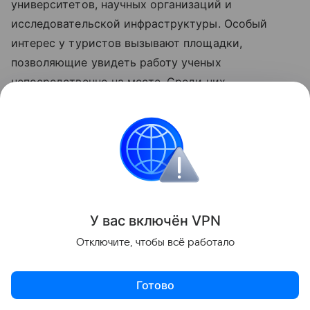
университетов, научных организаций и
исследовательской инфраструктуры. Особый
интерес у туристов вызывают площадки,
позволяющие увидеть работу ученых
непосредственно на месте. Среди них —
лаборатории, научные центры, обсерватории,
планетарии, музеи науки, технопарки и
высокотехнологичные производства.
У вас включ
ён
V
P
N
Отключите, чтобы всё работало
Готово