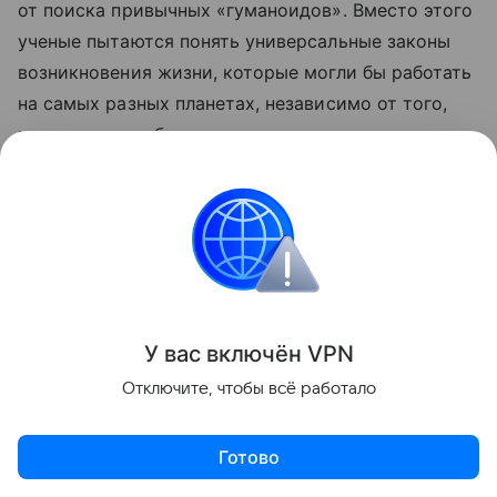
от поиска привычных «гуманоидов». Вместо этого
ученые пытаются понять универсальные законы
возникновения жизни, которые могли бы работать
на самых разных планетах, независимо от того,
насколько их обитатели похожи на человека.
У вас включ
ён
V
P
N
Отключите, чтобы всё работало
Готово