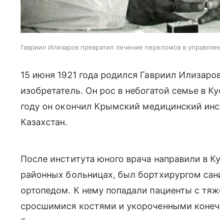
Гавриил Илизаров превратил лечение переломов в управляе
15 июня 1921 года родился Гавриил Илизар
изобретатель. Он
рос в небогатой семье в К
году он окончил Крымский медицинский инс
Казахстан.
После института юного врача направили в К
районных больницах, был бортхирургом сан
ортопедом. К нему попадали пациенты с тя
сросшимися костями и укороченными конеч