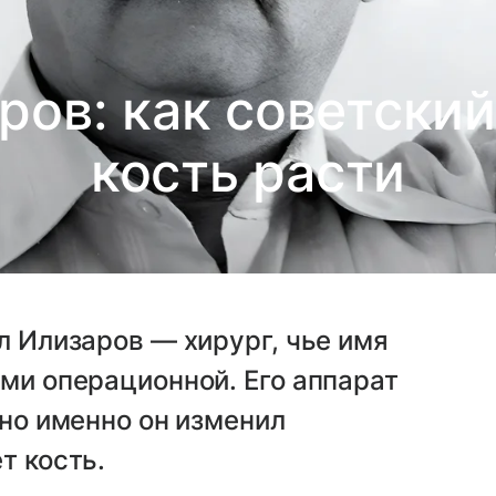
ров: как советский
кость расти
л Илизаров — хирург, чье имя
ами операционной. Его аппарат
 но именно он изменил
т кость.