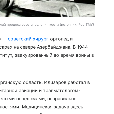
мый процесс восстановления кости
источник:
РостГМУ
ов —
советский хирург
-ортопед и
усарах на севере Азербайджана. В 1944
титут, эвакуированный во время войны в
урганскую область. Илизаров работал в
итарной авиации и травматологом-
желыми переломами, неправильно
ностями. Медицинская задача здесь