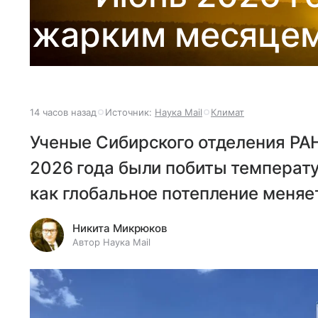
жарким месяцем
14 часов назад
Источник:
Наука Mail
Климат
Ученые Сибирского отделения РАН
2026 года были побиты температу
как глобальное потепление меняе
Никита Микрюков
Автор Наука Mail