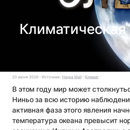
Климатическая 
20 июня 2026
Источник:
Наука Mail
Климат
В этом году мир может столкнуть
Ниньо за всю историю наблюдений
активная фаза этого явления начн
температура океана превысит нор