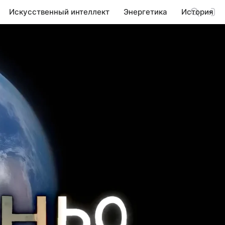
Искусственный интеллект
Энергетика
История