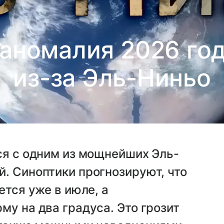
аномалия 2026 год
из-за Эль-Ниньо
ся с одним из мощнейших Эль-
. Синоптики прогнозируют, что
ется уже в июле, а
му на два градуса. Это грозит