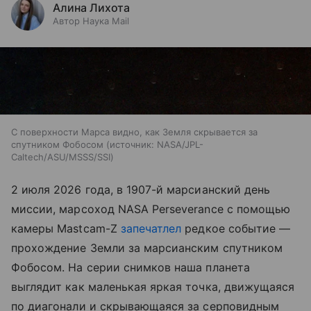
Алина Лихота
Автор Наука Mail
С поверхности Марса видно, как Земля скрывается за
спутником Фобосом
источник:
NASA/JPL-
Caltech/ASU/MSSS/SSI
2 июля 2026 года, в 1907-й марсианский день
миссии, марсоход NASA Perseverance с помощью
камеры Mastcam-Z
запечатлел
редкое событие —
прохождение Земли за марсианским спутником
Фобосом. На серии снимков наша планета
выглядит как маленькая яркая точка, движущаяся
по диагонали и скрывающаяся за серповидным