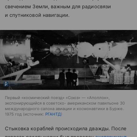
свечением Земли, важным для радиосвязи
и спутниковой навигации.
Первый «космический поезд» «Союз» — «Аполлон»,
экспонирующийся в советско- американском павильоне 30
международного салона авиации и космонавтики в Бурже.
1975 год
источник:
РГАНТД
Стыковка кораблей происходила дважды. После