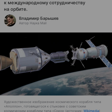
к международному сотрудничеству
на орбите.
Владимир Барышев
Автор Наука Mail
Художественное изображение космического корабля типа
«Аполлон», готовящегося к стыковке с советским
космическим кораблем типа «Союз»
источник:
Wikimedia