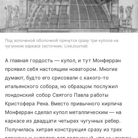
Под золоченой оболочкой прячутся сразу три купола на
чугунном каркасе
источник:
LiveJournal
А главная гордость — купол, и тут Монферран
проявил себя настоящим новатором. Многие
думают, будто его срисовали с какого-то
итальянского собора, но образцом послужил
лондонский собор Святого Павла работы
Кристофера Рена. Вместо привычного кирпича
Монферран сделал купол металлическим — на
каркасе из двадцати четырех чугунных ребер.
Получилась хитрая конструкция сразу из трех
вложенных куполов: тот золоченый, что мы видим