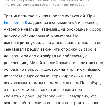
Третий собор вышел нелепым — с мраморным низом и
кирпичным верхом
источник:
Исаакиевский собор
Третья попытка вышла и вовсе курьезной. При
Екатерине II
за дело взялся именитый итальянец
Антонио Ринальди, задумавший роскошный собор,
целиком облицованный мрамором. Но
императрица умерла, не дождавшись финала, а ее
сын Павел I решил закончить стройку быстро и
дешево. Мрамор он забрал на собственную
резиденцию, Михайловский замок, и великолепное
основание попросту достроили кирпичом. Вышло
нелепо: низ мраморный, верх кирпичный. Над
несуразным храмом посмеивался весь Петербург,
а по рукам ходила едкая эпиграмма про
«памятник двух царствований». Немудрено, что
вскоре собор решили снести и построить заново