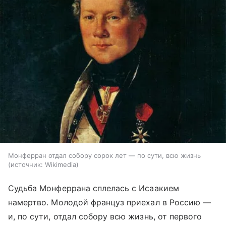
Монферран отдал собору сорок лет — по сути, всю жизнь
источник:
Wikimedia
Судьба Монферрана сплелась с Исаакием
намертво. Молодой француз приехал в Россию —
и, по сути, отдал собору всю жизнь, от первого