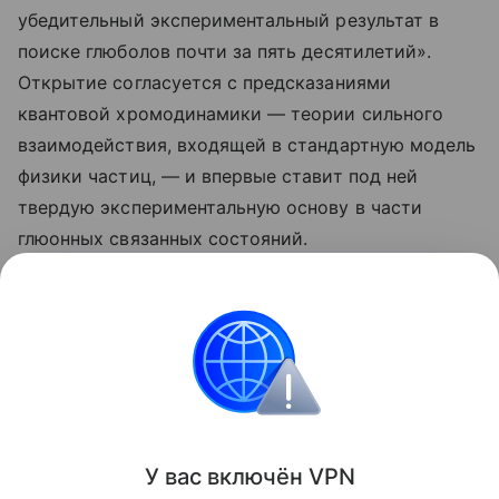
убедительный экспериментальный результат в
поиске глюболов почти за пять десятилетий».
Открытие согласуется с предсказаниями
квантовой хромодинамики — теории сильного
взаимодействия, входящей в стандартную модель
физики частиц, — и впервые ставит под ней
твердую экспериментальную основу в части
глюонных связанных состояний.
Ранее Наука Mail рассказывала о том, как физикам
впервые удалось
получить картину поведения
глюонов
внутри атомных ядер.
Физика
Китай
У вас включ
ён
V
P
N
Поделиться