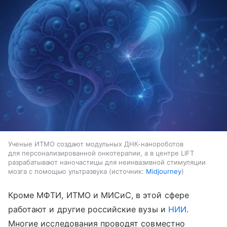
Ученые ИТМО создают модульных ДНК-нанороботов
для персонализированной онкотерапии, а в центре LIFT
разрабатывают наночастицы для неинвазивной стимуляции
мозга с помощью ультразвука
источник:
Midjourney
Кроме МФТИ, ИТМО и МИСиС, в этой сфере
работают и другие российские вузы и
НИИ
.
Многие исследования проводят совместно