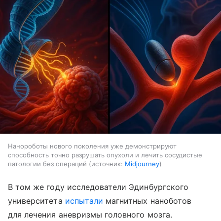
Нанороботы нового поколения уже демонстрируют
способность точно разрушать опухоли и лечить сосудистые
патологии без операций
источник:
Midjourney
В том же году исследователи Эдинбургского
университета
испытали
магнитных наноботов
для лечения аневризмы головного мозга.