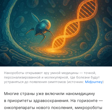
Нанороботы открывают эру умной медицины — точной,
персонализированной и молекулярной, где болезни будут
устраняться до появления симптомов
источник:
Midjourney
Многие страны уже включили наномедицину
в приоритеты здравоохранения. На горизонте —
онкопрепараты нового поколения, микророботы