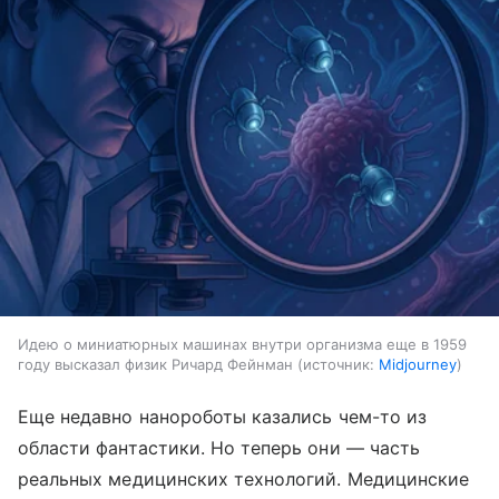
Идею о миниатюрных машинах внутри организма еще в 1959
году высказал физик Ричард Фейнман
источник:
Midjourney
Еще недавно нанороботы казались чем-то из
области фантастики. Но теперь они ― часть
реальных медицинских технологий. Медицинские