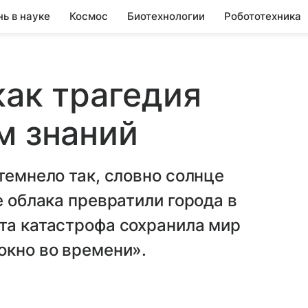
нь в науке
Космос
Биотехнологии
Робототехника
как трагедия
м знаний
темнело так, словно солнце
е облака превратили города в
та катастрофа сохранила мир
окно во времени».