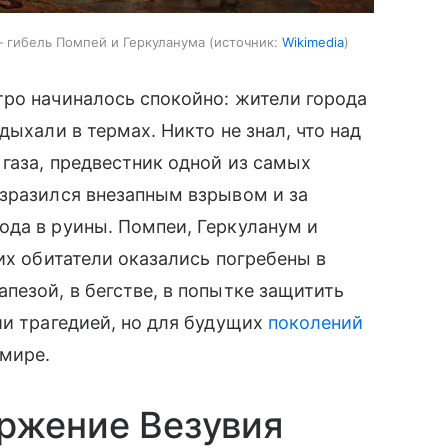
 гибель Помпей и Геркуланума
источник:
Wikimedia
тро начиналось спокойно: жители города
дыхали в термах. Никто не знал, что над
газа, предвестник одной из самых
азразился внезапным взрывом и за
ода в руины. Помпеи, Геркуланум и
их обитатели оказались погребены в
пезой, в бегстве, в попытке защитить
ии трагедией, но для будущих
поколений
мире.
ржение Везувия