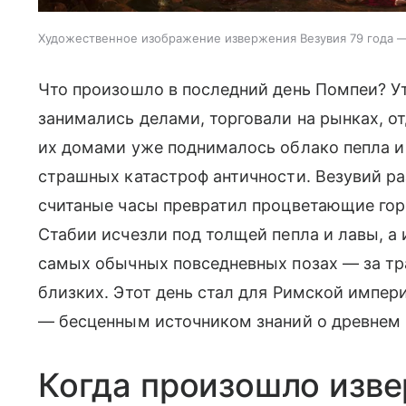
Художественное изображение извержения Везувия 79 года —
Что произошло в последний день Помпеи? У
занимались делами, торговали на рынках, от
их домами уже поднималось облако пепла и 
страшных катастроф античности. Везувий р
считаные часы превратил процветающие гор
Стабии исчезли под толщей пепла и лавы, а 
самых обычных повседневных позах — за тра
близких. Этот день стал для Римской импер
— бесценным источником знаний о древнем 
Когда произошло изве