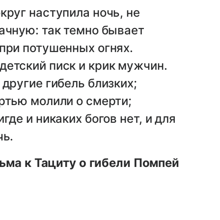
круг наступила ночь, не
ачную: так темно бывает
при потушенных огнях.
детский писк и крик мужчин.
 другие гибель близких;
ртью молили о смерти;
где и никаких богов нет, и для
чь.
ьма к Тациту о гибели Помпей