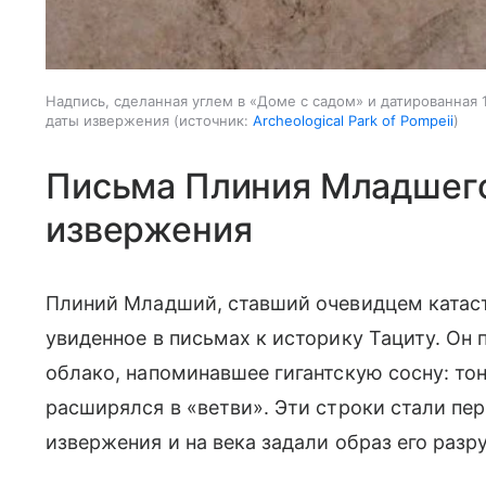
Надпись, сделанная углем в «Доме с садом» и датированная 
даты извержения
источник:
Archeological Park of Pompeii
Письма Плиния Младшего
извержения
Плиний Младший, ставший очевидцем катас
увиденное в письмах к историку Тациту. Он 
облако, напоминавшее гигантскую сосну: тон
расширялся в «ветви». Эти строки стали п
извержения и на века задали образ его раз