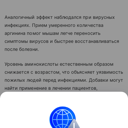
Аналогичный эффект наблюдался при вирусных
инфекциях. Прием умеренного количества
аргинина помог мышам легче переносить
симптомы вирусов и быстрее восстанавливаться
после болезни.
Уровень аминокислоты естественным образом
снижается с возрастом, что объясняет уязвимость
пожилых людей перед инфекциями. Добавки могут
найти применение в лечении пациентов,
проходящих иммунотерапию.
Ранее Наука Mail рассказывала, что у бактерий
обнаружили
врожденную иммунную систему.