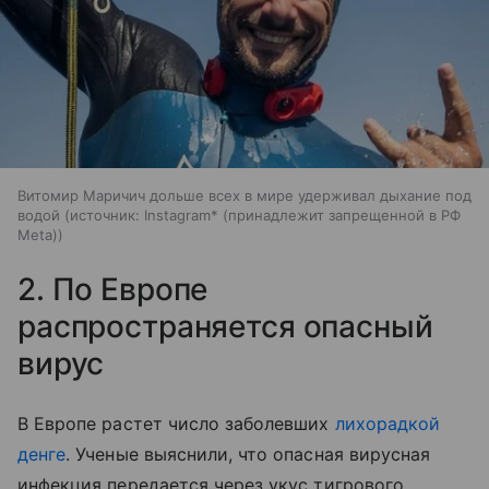
Витомир Маричич дольше всех в мире удерживал дыхание под
водой
источник:
Instagram* (принадлежит запрещенной в РФ
Meta)
2. По Европе
распространяется опасный
вирус
В Европе растет число заболевших
лихорадкой
денге
. Ученые выяснили, что опасная вирусная
инфекция передается через укус тигрового