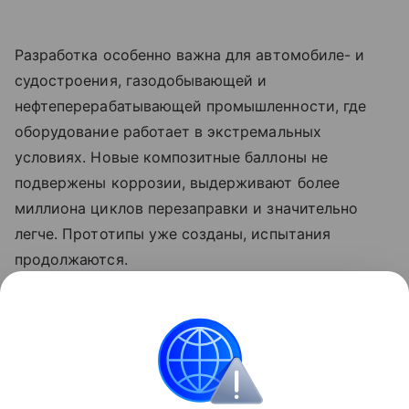
Разработка особенно важна для автомобиле- и
судостроения, газодобывающей и
нефтеперерабатывающей промышленности, где
оборудование работает в экстремальных
условиях. Новые композитные баллоны не
подвержены коррозии, выдерживают более
миллиона циклов перезаправки и значительно
легче. Прототипы уже созданы, испытания
продолжаются.
Ранее Наука Mail
писала
о том, что
петербургские ученые разработали умный
термоконтейнер для грузоперевозок.