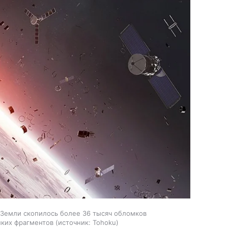
 Земли скопилось более 36 тысяч обломков
лких фрагментов
источник:
Tohoku