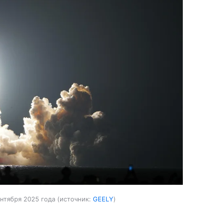
нтября 2025 года
источник:
GEELY