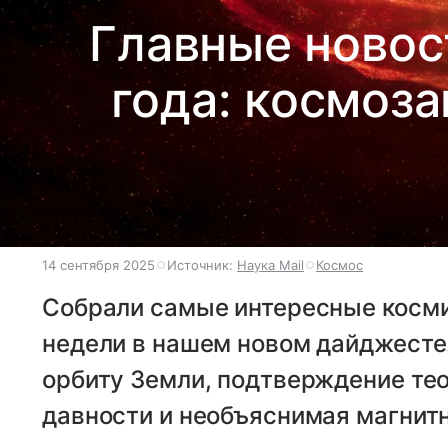
Главные новос
года: космоз
14 сентября 2025
Источник:
Наука Mail
Космос
Собрали самые интересные косм
недели в нашем новом дайджесте.
орбиту Земли, подтверждение те
давности и необъяснимая магнитн