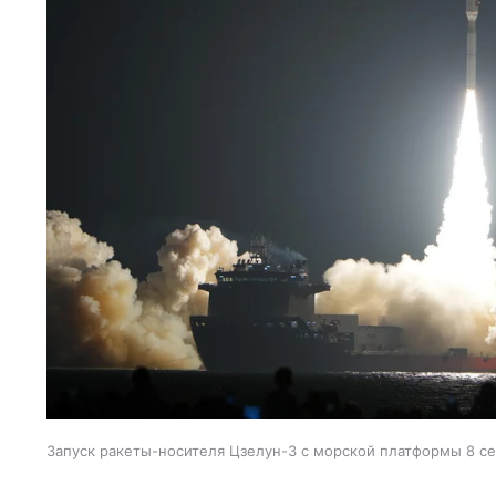
Запуск ракеты-носителя Цзелун-3 с морской платформы 8 се