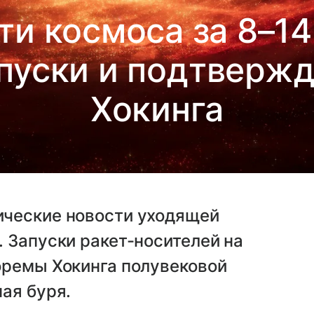
ти космоса за 8–14
апуски и подтверж
Хокинга
ические новости уходящей
 Запуски ракет-носителей на
оремы Хокинга полувековой
ая буря.