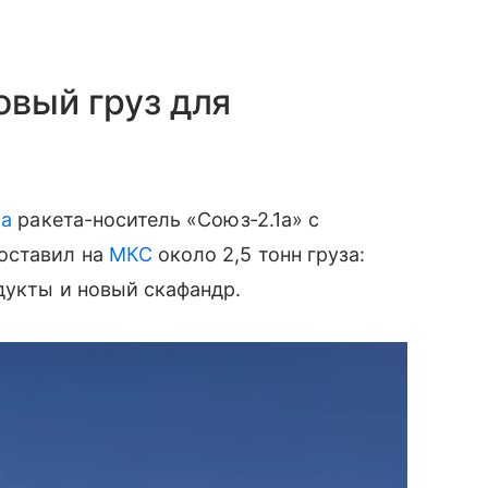
овый груз для
ла
ракета-носитель «Союз‑2.1а» с
оставил на
МКС
около 2,5 тонн груза:
дукты и новый скафандр.