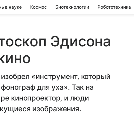
нь в науке
Космос
Биотехнологии
Робототехника
етоскоп Эдисона
кино
н изобрел «инструмент, который
 фонограф для уха». Так на
ре кинопроектор, и люди
ижущиеся изображения.