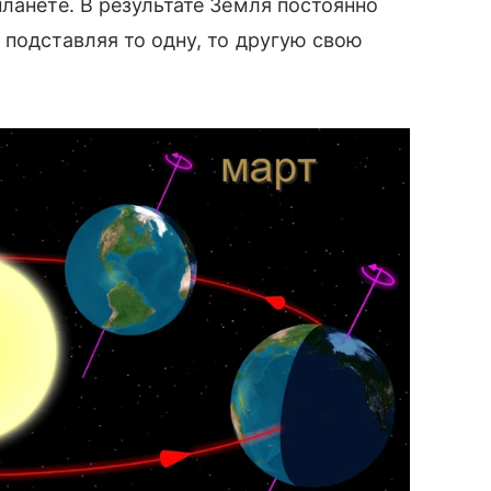
ланете. В результате Земля постоянно
 подставляя то одну, то другую свою