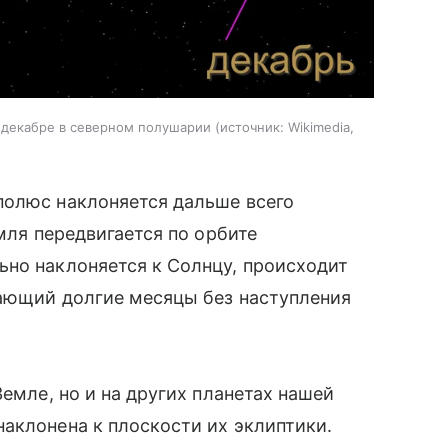
в декабре в северном полушарии
источник:
Wikimedia,
полюс наклоняется дальше всего
емля передвигается по орбите
ьно наклоняется к Солнцу, происходит
вающий долгие месяцы без наступления
Земле, но и на других планетах нашей
аклонена к плоскости их эклиптики.