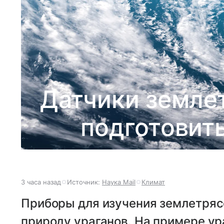
Датчики земле
подготовить
3 часа назад
Источник:
Наука Mail
Климат
Приборы для изучения землетряс
природу ураганов. На примере ур