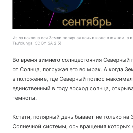
Из-за наклона оси Земли полярная ночь в июне в южном, а 
Tauʻolunga, CC BY-SA 2.5
Во время зимнего солнцестояния Северный 
от Солнца, погружая его во мрак. А когда З
в положение, где Северный полюс максимал
единственный в году восход солнца, откры
темноты.
Кстати, полярный день бывает не только на 
Солнечной системы, ось вращения которых н