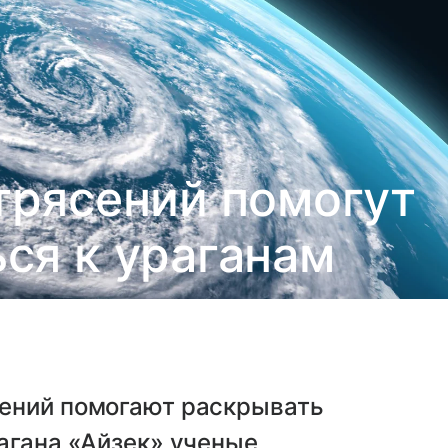
трясений помогут
ся к ураганам
ений помогают раскрывать
агана «Айзек» ученые