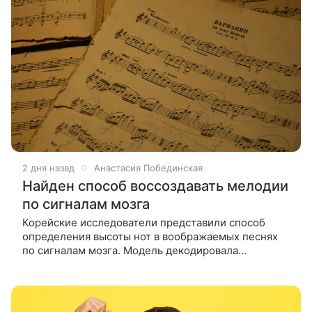
2 дня назад
Анастасия Побединская
Найден способ воссоздавать мелодии
по сигналам мозга
Корейские исследователи представили способ
определения высоты нот в воображаемых песнях
по сигналам мозга. Модель декодировала
относительные классы высоты звука у пациентов с
эпилепсией. Ученые планируют