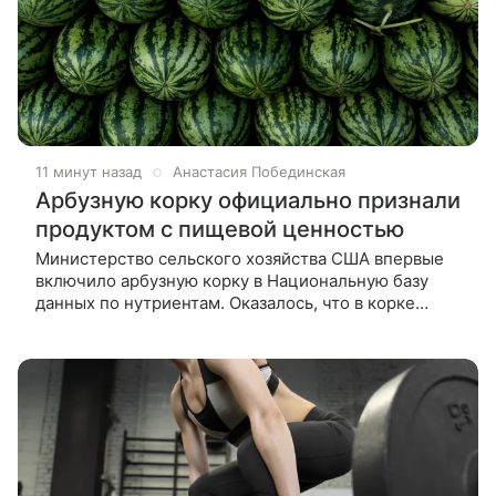
11 минут назад
Анастасия Побединская
Арбузную корку официально признали
продуктом с пищевой ценностью
Министерство сельского хозяйства США впервые
включило арбузную корку в Национальную базу
данных по нутриентам. Оказалось, что в корке
содержатся не только клетчатка и витамин С, но и
вещества, из-за которых