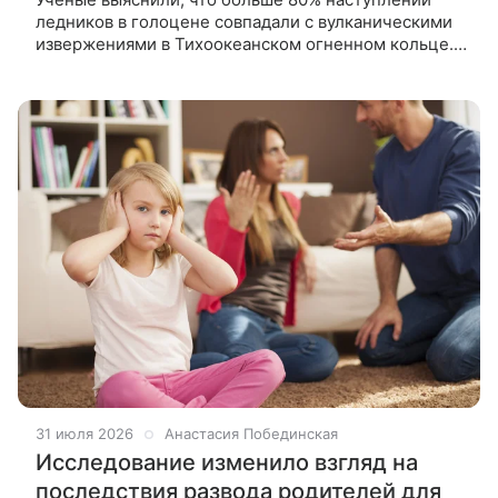
ледников в голоцене совпадали с вулканическими
извержениями в Тихоокеанском огненном кольце.
Исследование показало, как частицы серы
охлаждали атмосферу и запускали
31 июля 2026
Анастасия Побединская
Исследование изменило взгляд на
последствия развода родителей для