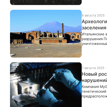
8 августа 2025
Археологи
заселения
Итальянские а
разрушения По
уничтоженный
поселение, п
7 августа 2025
Новый рос
нарушени
Компания MyG
генетический 
предрасполож
симптомов. Н