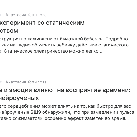
Анастасия Копылова
эксперимент со статическим
еством
струкция по «оживлению» бумажной бабочки. Подробно
 как наглядно объяснить ребенку действие статического
а. Статическое электричество можно легко
ровать в домашних
Анастасия Копылова
е и эмоции влияют на восприятие времени:
нейроученых
го сердцебиения может влиять на то, как быстро для вас
 Нейроученые ВШЭ обнаружили, что при замедлении пульса
тивно «сжимается», особенно эффект заметен во время
приятных