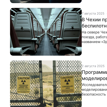
7 августа 2025
В Чехии п
беспилотн
На севере Чех
поезда, рабо
названием «Эд
продемонстри
2 августа 2025
Программи
моделиров
Исследовател
моделировани
безопасность
команда иссл