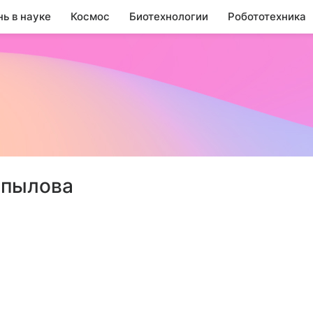
нь в науке
Космос
Биотехнологии
Робототехника
опылова