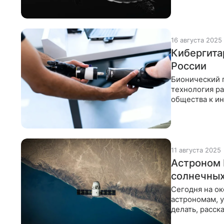
16 августа 2025
Кибергита
России
Бионический п
технология р
общества к ин
способны, рас
11 августа 2025
Астроном 
солнечных
Сегодня на о
астрономам, у
делать, расс
сотрудник ГА