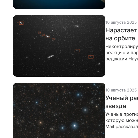
10 августа 2025
Нарастает
на орбите
Неконтролиру
реакцию и пар
редакции Наук
околоземной 
10 августа 2025
Ученый рас
звезда
Ученые прогн
которую можно
Mail рассказа
Астрономы го