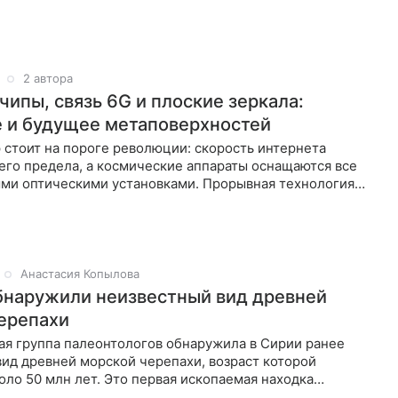
2 автора
чипы, связь 6G и плоские зеркала:
 и будущее метаповерхностей
 стоит на пороге революции: скорость интернета
его предела, а космические аппараты оснащаются все
ми оптическими установками. Прорывная технология
стей обещает сделать
Анастасия Копылова
бнаружили неизвестный вид древней
ерепахи
я группа палеонтологов обнаружила в Сирии ранее
ид древней морской черепахи, возраст которой
оло 50 млн лет. Это первая ископаемая находка
 описанная на территории