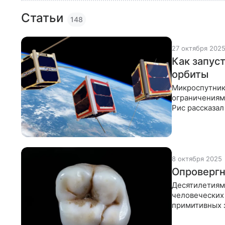
Статьи
148
27 октября 202
Как запуст
орбиты
Микроспутник
ограничениям
Рис рассказал
питаются и гд
8 октября 2025
Опровергн
Десятилетиями
человеческих
примитивных 
встречаются и