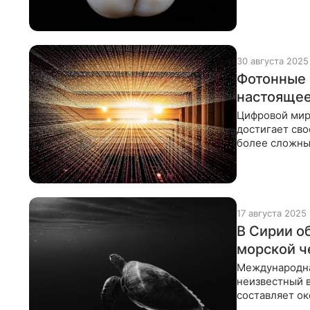
30 августа 2025
Фотонные 
настоящее
Цифровой мир
достигает сво
более сложны
метаповерхно
17 августа 2025
В Сирии о
морской ч
Международна
неизвестный в
составляет ок
позвоночного,