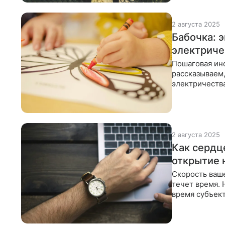
2 августа 2025
Бабочка: 
электрич
Пошаговая ин
рассказываем,
электричеств
продемонстри
2 августа 2025
Как сердц
открытие 
Скорость ваше
течет время.
время субъек
просмотра не