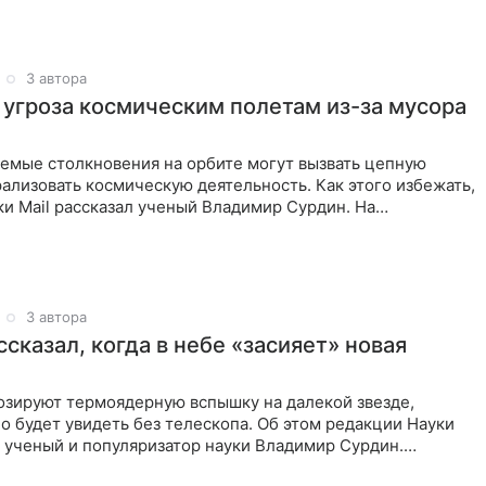
3 автора
 угроза космическим полетам из-за мусора
емые столкновения на орбите могут вызвать цепную
ализовать космическую деятельность. Как этого избежать,
и Mail рассказал ученый Владимир Сурдин. На
орбите сегодня
3 автора
сказал, когда в небе «засияет» новая
озируют термоядерную вспышку на далекой звезде,
 будет увидеть без телескопа. Об этом редакции Науки
л ученый и популяризатор науки Владимир Сурдин.
товятся к одному