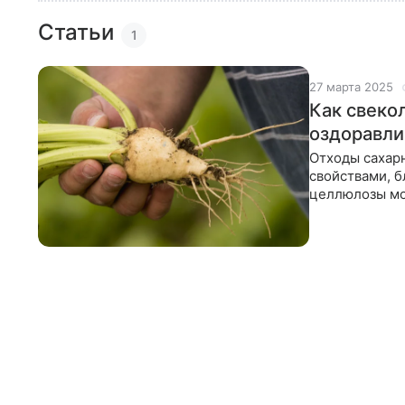
Статьи
1
27 марта 2025
Как свеко
оздоравли
Отходы сахар
свойствами, б
целлюлозы мо
пластик. Энн