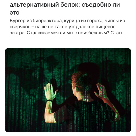
альтернативный белок: съедобно ли
это
Бургер из биореактора, курица из гороха, чипсы из
сверчков – наше не такое уж далекое пищевое
завтра. Сталкиваемся ли мы с неизбежным? Статья
честно отвечает, съедобно ли искусственное мясо,
растительный белок и