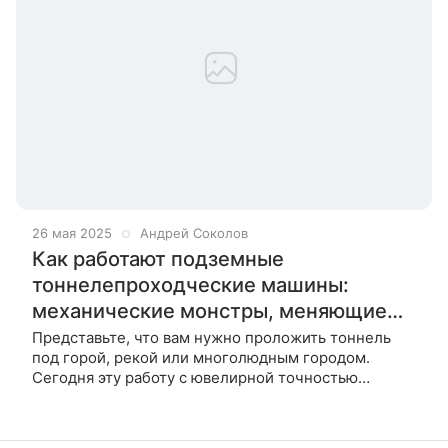
26 мая 2025
Андрей Соколов
Как работают подземные
тоннелепроходческие машины:
механические монстры, меняющие
недра планеты
Представьте, что вам нужно проложить тоннель
под горой, рекой или многолюдным городом.
Сегодня эту работу с ювелирной точностью
выполняют подземные тоннелепроходческие
машины (ТПМ) — огромные «механические